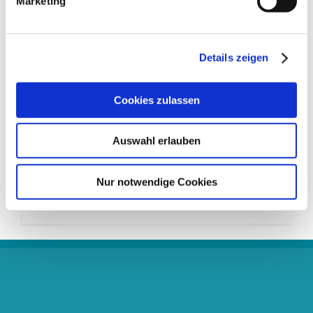
Marketing
Construction
,
Marketing
Technology is Here to Stay Lorem ipsum dolor
Details zeigen
sit amet, consectetur adipiscing elit. Vivamus
purus nisl, elementum vitae consequat at,
Cookies zulassen
tristique ut enim. Sed ut dignissim leo. Nullam
sed metus id sapien faucibus rhoncus sed at
magna. Nullam eget ornare leo, eget aliquam
Auswahl erlauben
ante. Sed cursus malesuada fringilla. Cras porta
ipsum sed nibh consectetur,
Nur notwendige Cookies
Weiterlesen