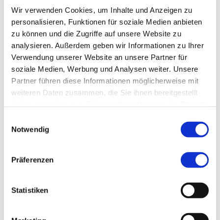
Wir verwenden Cookies, um Inhalte und Anzeigen zu
Technology is Here to Stay Lorem ipsum dolor
personalisieren, Funktionen für soziale Medien anbieten
sit amet, consectetur adipiscing elit. Vivamus
zu können und die Zugriffe auf unsere Website zu
purus nisl, elementum vitae consequat at,
analysieren. Außerdem geben wir Informationen zu Ihrer
tristique ut enim. Sed ut dignissim leo. Nullam
Verwendung unserer Website an unsere Partner für
sed metus id sapien faucibus rhoncus sed at
soziale Medien, Werbung und Analysen weiter. Unsere
magna. Nullam eget ornare leo, eget aliquam
Partner führen diese Informationen möglicherweise mit
ante. Sed cursus malesuada fringilla. Cras porta
weiteren Daten zusammen, die Sie ihnen bereitgestellt
ipsum sed nibh consectetur,
haben oder die sie im Rahmen Ihrer Nutzung der Dienste
gesammelt haben.
Einwilligungsauswahl
Weiterlesen
Notwendig
Präferenzen
Future proofing a modern
Statistiken
home
Von
admmueller
|
Dezember 6th, 2015
|
Architecture
,